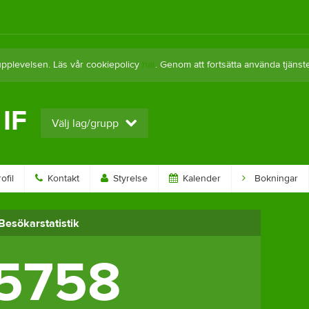
upplevelsen. Läs vår cookiepolicy
här
. Genom att fortsätta använda tjän
IF
Välj lag/grupp
ofil
Kontakt
Styrelse
Kalender
Bokningar
Besökarstatistik
5758