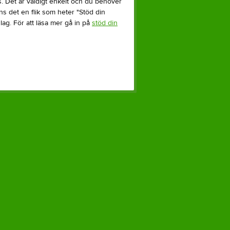
. Det är väldigt enkelt och du behöver
nns det en flik som heter "Stöd din
 lag. För att läsa mer gå in på
stöd din