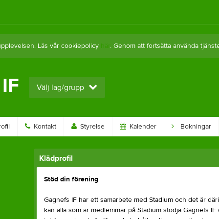
upplevelsen. Läs vår cookiepolicy
här
. Genom att fortsätta använda tjän
IF
Välj lag/grupp
ofil
Kontakt
Styrelse
Kalender
Bokningar
Klädprofil
Stöd din förening
Gagnefs IF har ett samarbete med Stadium och det är däri
kan alla som är medlemmar på Stadium stödja Gagnefs IF o