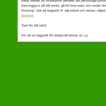
inköp medan du fortfarande behåller din personliga bonus
bara logga in på ditt konto, gå till mina sidor och sedan fi
förening". Sök på Gagnefs IF, välj fotboll och klicka i något
förening
Tack för ditt stöd!
För att se Gagnefs IFs klädprofil klickar du
här