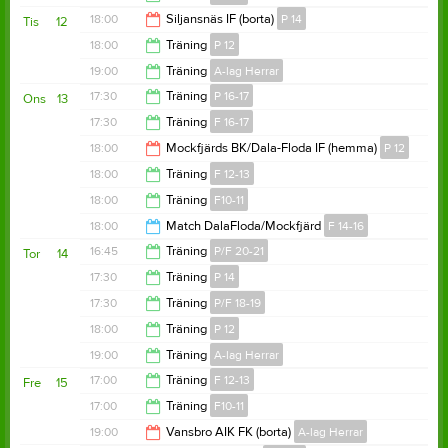
19:30
18:00
Siljansnäs IF (borta)
P 14
Tis
12
19:30
18:00
Träning
P 12
20:00
19:00
Träning
A-lag Herrar
19:30
17:30
Träning
P 16-17
Ons
13
20:30
17:30
Träning
F 16-17
18:30
18:00
Mockfjärds BK/Dala-Floda IF (hemma)
P 12
18:30
18:00
Träning
F 12-13
20:00
18:00
Träning
F10-11
19:30
18:00
Match DalaFloda/Mockfjärd
F 14-16
19:30
16:45
Träning
P/F 20-21
Tor
14
19:30
17:30
Träning
P 14
17:30
17:30
Träning
P/F 18-19
19:00
18:00
Träning
P 12
18:30
19:00
Träning
A-lag Herrar
19:30
17:00
Träning
F 12-13
Fre
15
20:30
17:00
Träning
F10-11
18:00
19:00
Vansbro AIK FK (borta)
A-lag Herrar