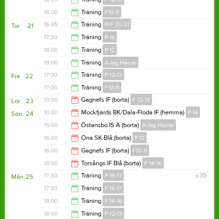
19:30
18:00
Träning
F10-11
19:30
16:45
Träning
P/F 20-21
Tor
21
19:30
17:30
Träning
P 14
17:30
18:00
Träning
P 12
19:00
19:00
Träning
A-lag Herrar
19:30
17:00
Träning
F 12-13
Fre
22
20:30
17:00
Träning
F10-11
18:00
10:00
Gagnefs IF (borta)
F 12-13
Lör
23
18:00
10:00
Mockfjärds BK/Dala-Floda IF (hemma)
P 14
Sön
24
11:30
15:00
Östansbo IS A (borta)
A-lag Herrar
12:00
16:00
Öna SK Blå (borta)
P 12
17:00
16:00
Gagnefs IF (borta)
F10-11
18:00
18:00
Torsångs IF Blå (borta)
F 14-16
17:30
17:30
Träning
P 16-17
v.35
Mån
25
20:00
17:30
Träning
F 16-17
18:30
18:00
Träning
F 14-16
18:30
18:00
Träning
F 12-13