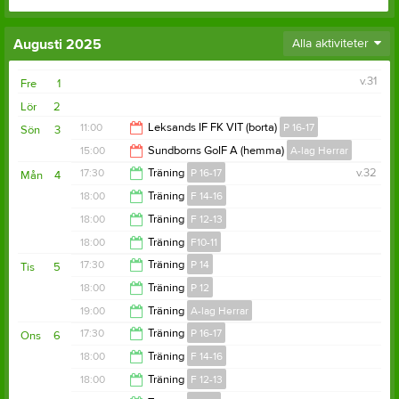
Augusti 2025
Alla aktiviteter
v.31
Fre
1
Lör
2
11:00
Leksands IF FK VIT (borta)
P 16-17
Sön
3
15:00
Sundborns GoIF A (hemma)
A-lag Herrar
12:00
17:30
Träning
P 16-17
v.32
Mån
4
17:00
18:00
Träning
F 14-16
18:30
18:00
Träning
F 12-13
19:30
18:00
Träning
F10-11
19:30
17:30
Träning
P 14
Tis
5
19:30
18:00
Träning
P 12
19:00
19:00
Träning
A-lag Herrar
19:30
17:30
Träning
P 16-17
Ons
6
20:30
18:00
Träning
F 14-16
18:30
18:00
Träning
F 12-13