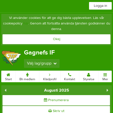
Logga in
Vi använder cookies för att ge dig bästa upplevelsen. Läs vår
cookiepolicy
här
. Genom att fortsätta använda tjänsten godkänner du
denna.
Okej
Gagnefs IF
Välj lag/grupp
Start
Bli medlem
Klädprofil
Kontakt
Styrelse
Mer
Augusti 2025
Prenumerera
Skriv ut